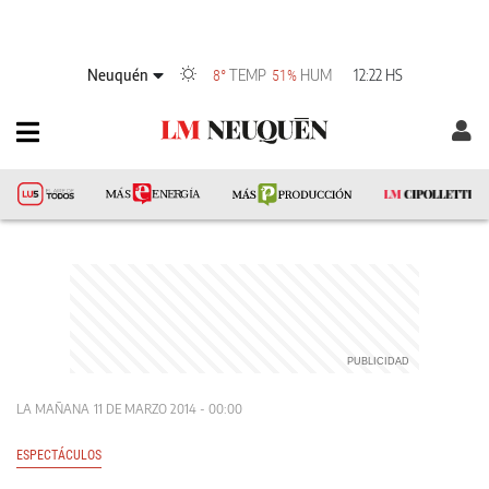
Neuquén
TEMP
HUM
12:22 HS
8°
51%
LA MAÑANA
11 DE MARZO 2014 - 00:00
ESPECTÁCULOS