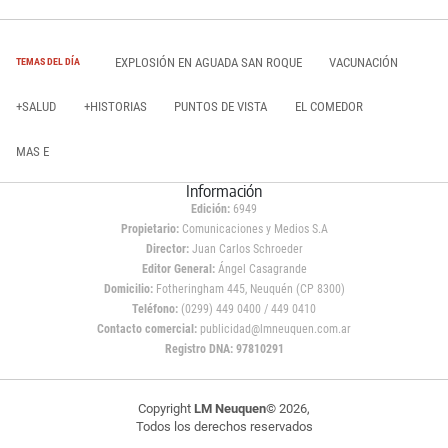
EXPLOSIÓN EN AGUADA SAN ROQUE
VACUNACIÓN
TEMAS DEL DÍA
+SALUD
+HISTORIAS
PUNTOS DE VISTA
EL COMEDOR
MAS E
Información
Edición:
6949
Propietario:
Comunicaciones y Medios S.A
Director:
Juan Carlos Schroeder
Editor General:
Ángel Casagrande
Domicilio:
Fotheringham 445, Neuquén (CP 8300)
Teléfono:
(0299) 449 0400 / 449 0410
Contacto comercial:
publicidad@lmneuquen.com.ar
Registro DNA: 97810291
Copyright
LM Neuquen
© 2026,
Todos los derechos reservados