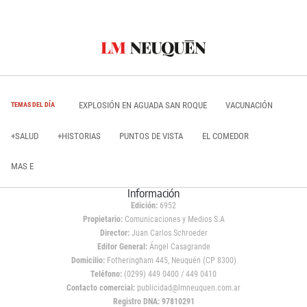
EXPLOSIÓN EN AGUADA SAN ROQUE
VACUNACIÓN
TEMAS DEL DÍA
+SALUD
+HISTORIAS
PUNTOS DE VISTA
EL COMEDOR
MAS E
Información
Edición:
6952
Propietario:
Comunicaciones y Medios S.A
Director:
Juan Carlos Schroeder
Editor General:
Ángel Casagrande
Domicilio:
Fotheringham 445, Neuquén (CP 8300)
Teléfono:
(0299) 449 0400 / 449 0410
Contacto comercial:
publicidad@lmneuquen.com.ar
Registro DNA: 97810291