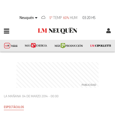
Neuquén
TEMP
HUM
03:20 HS
5°
60%
LA MAÑANA
04 DE MARZO 2014 - 00:00
ESPECTÁCULOS