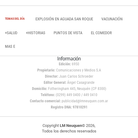
EXPLOSIÓN EN AGUADA SAN ROQUE
VACUNACIÓN
TEMAS DEL DÍA
+SALUD
+HISTORIAS
PUNTOS DE VISTA
EL COMEDOR
MAS E
Información
Edición:
6950
Propietario:
Comunicaciones y Medios S.A
Director:
Juan Carlos Schroeder
Editor General:
Ángel Casagrande
Domicilio:
Fotheringham 445, Neuquén (CP 8300)
Teléfono:
(0299) 449 0400 / 449 0410
Contacto comercial:
publicidad@lmneuquen.com.ar
Registro DNA: 97810291
Copyright
LM Neuquen
© 2026,
Todos los derechos reservados