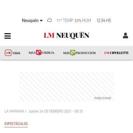
Neuquén
TEMP
HUM
12:34 HS
11°
33%
LA MAÑANA
Juanse
24 DE FEBRERO 2021 - 08:33
ESPECTÁCULOS