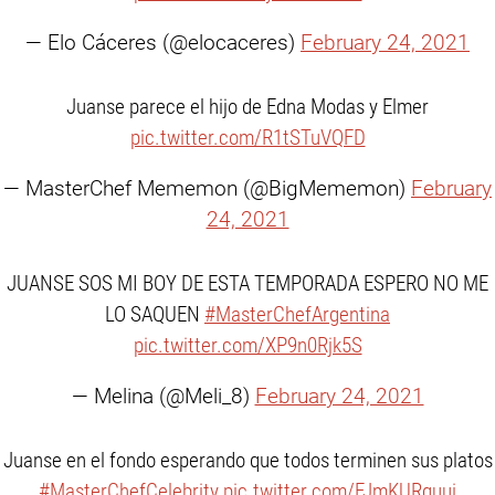
— Elo Cáceres (@elocaceres)
February 24, 2021
Juanse parece el hijo de Edna Modas y Elmer
pic.twitter.com/R1tSTuVQFD
— MasterChef Mememon (@BigMememon)
February
24, 2021
JUANSE SOS MI BOY DE ESTA TEMPORADA ESPERO NO ME
LO SAQUEN
#MasterChefArgentina
pic.twitter.com/XP9n0Rjk5S
— Melina (@Meli_8)
February 24, 2021
Juanse en el fondo esperando que todos terminen sus platos
#MasterChefCelebrity
pic.twitter.com/FJmKURquui