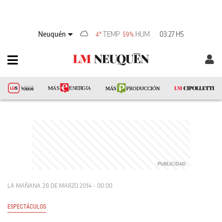
Neuquén
TEMP
HUM
03:27 HS
4°
59%
LA MAÑANA
28 DE MARZO 2014 - 00:00
ESPECTÁCULOS