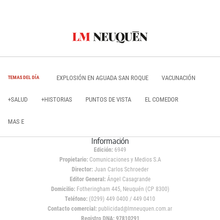
EXPLOSIÓN EN AGUADA SAN ROQUE
VACUNACIÓN
TEMAS DEL DÍA
+SALUD
+HISTORIAS
PUNTOS DE VISTA
EL COMEDOR
MAS E
Información
Edición:
6949
Propietario:
Comunicaciones y Medios S.A
Director:
Juan Carlos Schroeder
Editor General:
Ángel Casagrande
Domicilio:
Fotheringham 445, Neuquén (CP 8300)
Teléfono:
(0299) 449 0400 / 449 0410
Contacto comercial:
publicidad@lmneuquen.com.ar
Registro DNA: 97810291