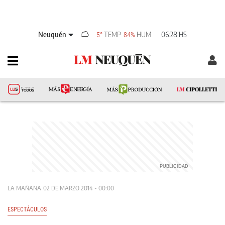
Neuquén
TEMP
HUM
06:28 HS
5°
84%
LA MAÑANA
02 DE MARZO 2014 - 00:00
ESPECTÁCULOS