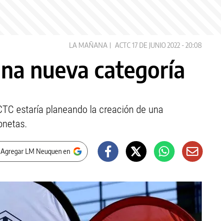
LA MAÑANA
ACTC
17 DE JUNIO 2022 - 20:08
na nueva categoría
CTC estaría planeando la creación de una
onetas.
 Agregar LM Neuquen en