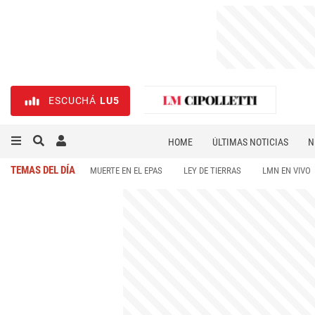
ESCUCHÁ
LU5
HOME
ÚLTIMAS NOTICIAS
N
NECROLÓGICAS
DEPORTES
TEMAS DEL DÍA
MUERTE EN EL EPAS
LEY DE TIERRAS
LMN EN VIVO