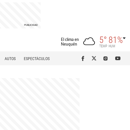
5°
81%
El clima en
Neuquén
TEMP
HUM
AUTOS
ESPECTÁCULOS