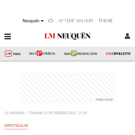
Neuquén
TEMP
HUM
17:41 HS
16°
35%
LA MAÑANA
Charlotte
23 DE FEBRERO 2021 - 21:30
ESPECTÁCULOS