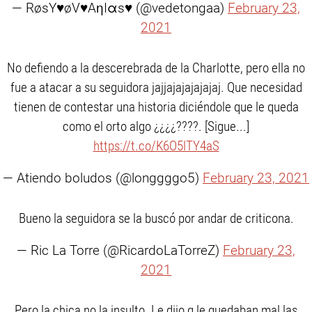
— RøsY♥øV♥AηIαs♥ (@vedetongaa)
February 23,
2021
No defiendo a la descerebrada de la Charlotte, pero ella no
fue a atacar a su seguidora jajjajajajajajaj. Que necesidad
tienen de contestar una historia diciéndole que le queda
como el orto algo ¿¿¿¿????. [Sigue...]
https://t.co/K6O5lTY4aS
— Atiendo boludos (@longgggo5)
February 23, 2021
Bueno la seguidora se la buscó por andar de criticona.
— Ric La Torre (@RicardoLaTorreZ)
February 23,
2021
Pero la chica no la insulto. Le dijo q le quedaban mal las