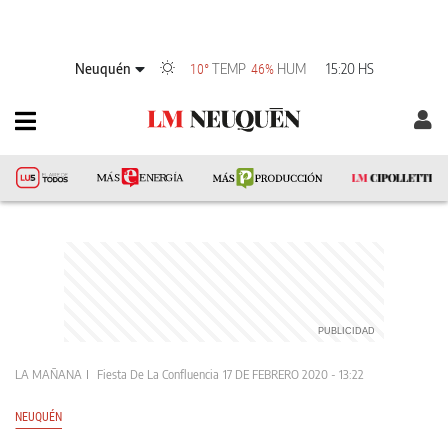
Neuquén
TEMP
HUM
15:20 HS
10°
46%
LA MAÑANA
Fiesta De La Confluencia
17 DE FEBRERO 2020 - 13:22
NEUQUÉN