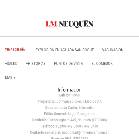
EXPLOSIÓN EN AGUADA SAN ROQUE
VACUNACIÓN
TEMAS DEL DÍA
+SALUD
+HISTORIAS
PUNTOS DE VISTA
EL COMEDOR
MAS E
Información
Edición:
6950
Propietario:
Comunicaciones y Medios S.A
Director:
Juan Carlos Schroeder
Editor General:
Ángel Casagrande
Domicilio:
Fotheringham 445, Neuquén (CP 8300)
Teléfono:
(0299) 449 0400 / 449 0410
Contacto comercial:
publicidad@lmneuquen.com.ar
Registro DNA: 97810291