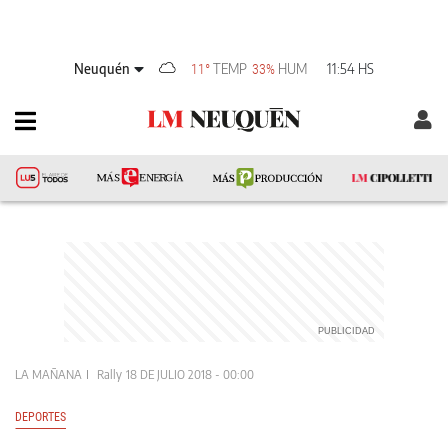
Neuquén
TEMP
HUM
11:54 HS
11°
33%
LA MAÑANA
Rally
18 DE JULIO 2018 - 00:00
DEPORTES