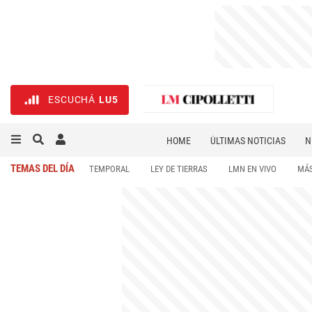
ESCUCHÁ
LU5
HOME
ÚLTIMAS NOTICIAS
N
NECROLÓGICAS
DEPORTES
TEMAS DEL DÍA
TEMPORAL
LEY DE TIERRAS
LMN EN VIVO
MÁS