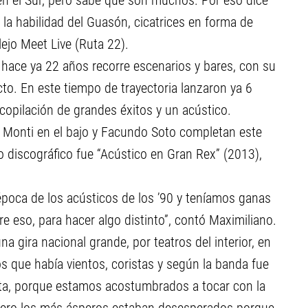
en el Sur, pero sabe que son muchos. Por eso dice
 la habilidad del Guasón, cicatrices en forma de
ejo Meet Live (Ruta 22).
hace ya 22 años recorre escenarios y bares, con su
ecto. En este tiempo de trayectoria lanzaron ya 6
copilación de grandes éxitos y un acústico.
n Monti en el bajo y Facundo Soto completan este
o discográfico fue “Acústico en Gran Rex” (2013),
época de los acústicos de los ’90 y teníamos ganas
 eso, para hacer algo distinto”, contó Maximiliano.
na gira nacional grande, por teatros del interior, en
os que había vientos, coristas y según la banda fue
ta, porque estamos acostumbrados a tocar con la