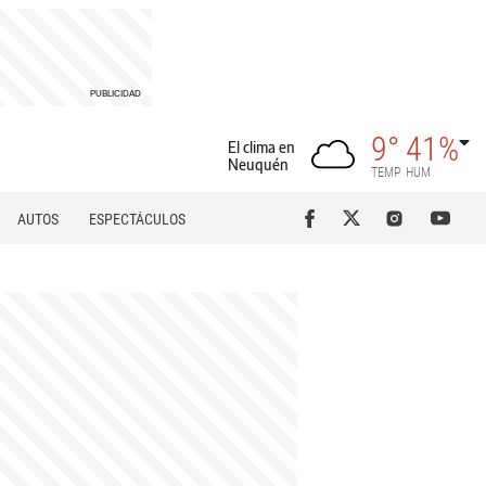
9°
41%
El clima en
Neuquén
TEMP
HUM
AUTOS
ESPECTÁCULOS