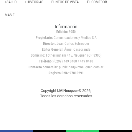
+SALUD
+HISTORIAS
PUNTOS DE VISTA
EL COMEDOR
MAS E
Información
Edición:
6950
Propietario:
Comunicaciones y Medios S.A
Director:
Juan Carlos Schroeder
Editor General:
Ángel Casagrande
Domicilio:
Fotheringham 445, Neuquén (CP 8300)
Teléfono:
(0299) 449 0400 / 449 0410
Contacto comercial:
publicidad@lmneuquen.com.ar
Registro DNA: 97810291
Copyright
LM Neuquen
© 2026,
Todos los derechos reservados