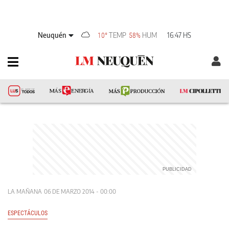
Neuquén
TEMP
HUM
16:47 HS
10°
58%
LA MAÑANA
06 DE MARZO 2014 - 00:00
ESPECTÁCULOS