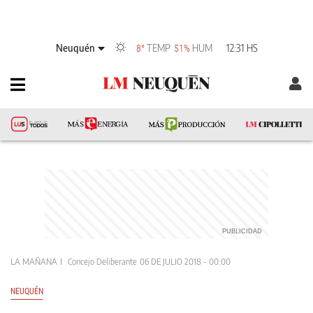
Neuquén
TEMP
HUM
12:31 HS
8°
51%
LA MAÑANA
Concejo Deliberante
06 DE JULIO 2018 - 00:00
NEUQUÉN