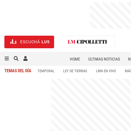
ESCUCHÁ
LU5
HOME
ÚLTIMAS NOTICIAS
N
NECROLÓGICAS
DEPORTES
TEMAS DEL DÍA
TEMPORAL
LEY DE TIERRAS
LMN EN VIVO
MÁS