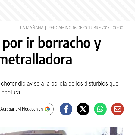
LA MAÑANA
PERGAMINO
16 DE OCTUBRE 2017 - 00:00
 por ir borracho y
metralladora
chofer dio aviso a la policía de los disturbios que
 captura.
 Agregar LM Neuquen en