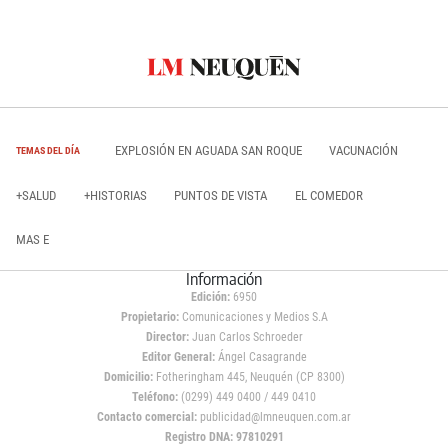
EXPLOSIÓN EN AGUADA SAN ROQUE
VACUNACIÓN
TEMAS DEL DÍA
+SALUD
+HISTORIAS
PUNTOS DE VISTA
EL COMEDOR
MAS E
Información
Edición:
6950
Propietario:
Comunicaciones y Medios S.A
Director:
Juan Carlos Schroeder
Editor General:
Ángel Casagrande
Domicilio:
Fotheringham 445, Neuquén (CP 8300)
Teléfono:
(0299) 449 0400 / 449 0410
Contacto comercial:
publicidad@lmneuquen.com.ar
Registro DNA: 97810291