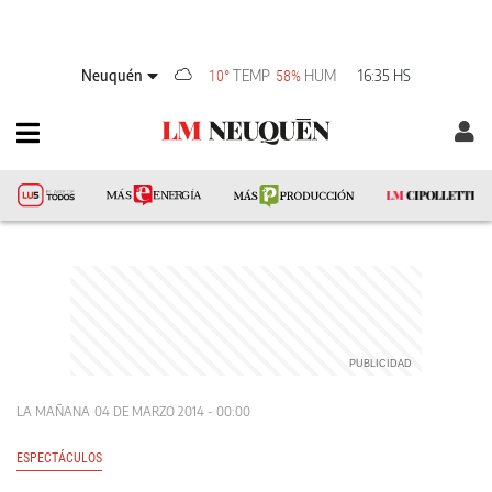
Neuquén
TEMP
HUM
16:35 HS
10°
58%
LA MAÑANA
04 DE MARZO 2014 - 00:00
ESPECTÁCULOS