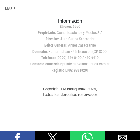
MAS E
Información
Edición:
6950
Propietario:
Comunicaciones y Medios S.A
Director:
Juan Carlos Schroeder
Editor General:
Ángel Casagrande
Domicilio:
Fotheringham 445, Neuquén (CP 8300)
Teléfono:
(0299) 449 0400 / 449 0410
Contacto comercial:
publicidad@lmneuquen.com.ar
Registro DNA: 97810291
Copyright
LM Neuquen
© 2026,
Todos los derechos reservados