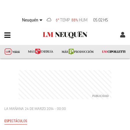
Neuquén
TEMP
HUM
05:02 HS
6°
88%
LA MAÑANA
24 DE MARZO 2014 - 00:00
ESPECTÁCULOS