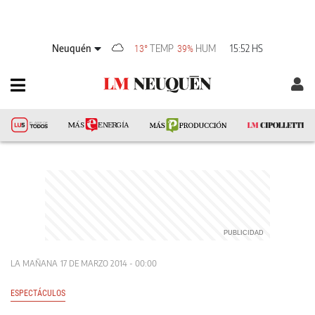
Neuquén
TEMP
HUM
15:52 HS
13°
39%
LA MAÑANA
17 DE MARZO 2014 - 00:00
ESPECTÁCULOS