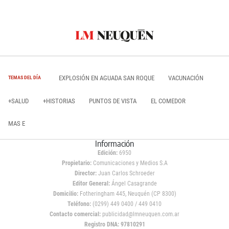
EXPLOSIÓN EN AGUADA SAN ROQUE
VACUNACIÓN
TEMAS DEL DÍA
+SALUD
+HISTORIAS
PUNTOS DE VISTA
EL COMEDOR
MAS E
Información
Edición:
6950
Propietario:
Comunicaciones y Medios S.A
Director:
Juan Carlos Schroeder
Editor General:
Ángel Casagrande
Domicilio:
Fotheringham 445, Neuquén (CP 8300)
Teléfono:
(0299) 449 0400 / 449 0410
Contacto comercial:
publicidad@lmneuquen.com.ar
Registro DNA: 97810291