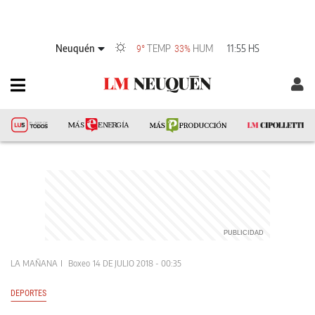
Neuquén
TEMP
HUM
11:55 HS
9°
33%
LA MAÑANA
Boxeo
14 DE JULIO 2018 - 00:35
DEPORTES