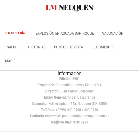
EXPLOSIÓN EN AGUADA SAN ROQUE
VACUNACIÓN
TEMAS DEL DÍA
+SALUD
+HISTORIAS
PUNTOS DE VISTA
EL COMEDOR
MAS E
Información
Edición:
6951
Propietario:
Comunicaciones y Medios S.A
Director:
Juan Carlos Schroeder
Editor General:
Ángel Casagrande
Domicilio:
Fotheringham 445, Neuquén (CP 8300)
Teléfono:
(0299) 449 0400 / 449 0410
Contacto comercial:
publicidad@lmneuquen.com.ar
Registro DNA: 97810291