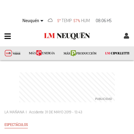
Neuquén
TEMP
HUM
08:06 HS
5°
57%
LA MAÑANA
Accidente
31 DE MAYO 2019 - 13:43
ESPECTÁCULOS