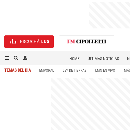
ESCUCHÁ
LU5
HOME
ÚLTIMAS NOTICIAS
N
NECROLÓGICAS
DEPORTES
TEMAS DEL DÍA
TEMPORAL
LEY DE TIERRAS
LMN EN VIVO
MÁS