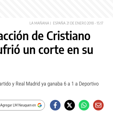
LA MAÑANA
ESPAÑA
21 DE ENERO 2018 - 15:17
acción de Cristiano
frió un corte en su
artido y Real Madrid ya ganaba 6 a 1 a Deportivo
 Agregar LM Neuquen en