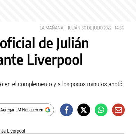
LA MAÑANA
JULIÁN
30 DE JULIO 2022 - 14:36
oficial de Julián
 ante Liverpool
esó en el complemento y a los pocos minutos anotó
 Agregar LM Neuquen en