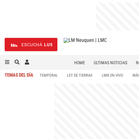
ESCUCHÁ
LU5
HOME
ÚLTIMAS NOTICIAS
N
NECROLÓGICAS
DEPORTES
TEMAS DEL DÍA
TEMPORAL
LEY DE TIERRAS
LMN EN VIVO
MÁS