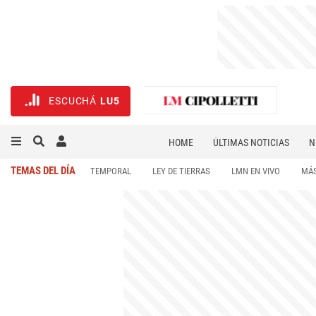
ESCUCHÁ
LU5
HOME
ÚLTIMAS NOTICIAS
N
NECROLÓGICAS
DEPORTES
TEMAS DEL DÍA
TEMPORAL
LEY DE TIERRAS
LMN EN VIVO
MÁS