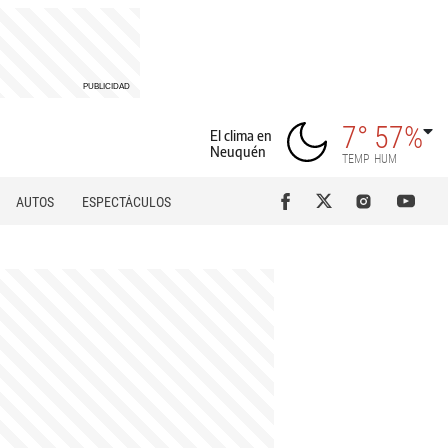
7°
57%
El clima en
Neuquén
TEMP
HUM
AUTOS
ESPECTÁCULOS