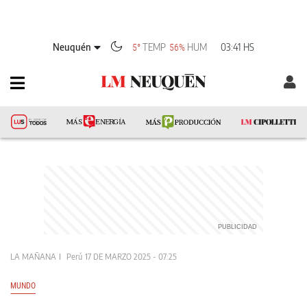
Neuquén
TEMP
HUM
03:41 HS
5°
56%
LA MAÑANA
Perú
17 DE MARZO 2025 - 07:25
MUNDO