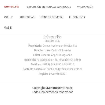
EXPLOSIÓN EN AGUADA SAN ROQUE
VACUNACIÓN
TEMAS DEL DÍA
+SALUD
+HISTORIAS
PUNTOS DE VISTA
EL COMEDOR
MAS E
Información
Edición:
6949
Propietario:
Comunicaciones y Medios S.A
Director:
Juan Carlos Schroeder
Editor General:
Ángel Casagrande
Domicilio:
Fotheringham 445, Neuquén (CP 8300)
Teléfono:
(0299) 449 0400 / 449 0410
Contacto comercial:
publicidad@lmneuquen.com.ar
Registro DNA: 97810291
Copyright
LM Neuquen
© 2026,
Todos los derechos reservados