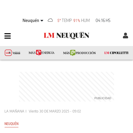
Neuquén
TEMP
HUM
04:16 HS
5°
91%
LA MAÑANA
Viento
30 DE MARZO 2025 - 09:02
NEUQUÉN