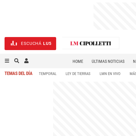
ESCUCHÁ
LU5
HOME
ÚLTIMAS NOTICIAS
N
NECROLÓGICAS
DEPORTES
TEMAS DEL DÍA
TEMPORAL
LEY DE TIERRAS
LMN EN VIVO
MÁS