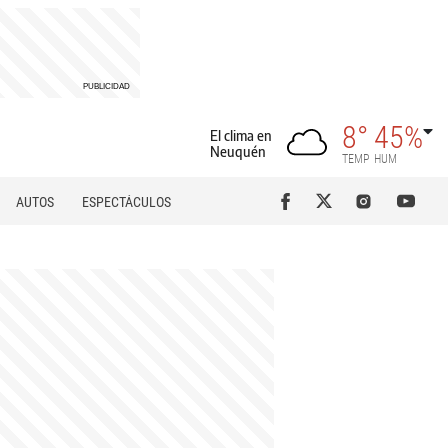
8°
45%
El clima en
Neuquén
TEMP
HUM
AUTOS
ESPECTÁCULOS