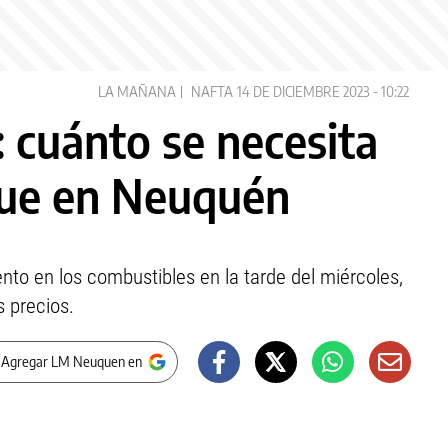
LA MAÑANA
NAFTA
14 DE DICIEMBRE 2023 - 10:22
 cuánto se necesita
nque en Neuquén
nto en los combustibles en la tarde del miércoles,
s precios.
 Agregar LM Neuquen en