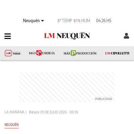
Neuquén
TEMP
HUM
04:26 HS
5°
91%
LA MAÑANA
Basura
01 DE JULIO 2026 - 00:16
NEUQUÉN