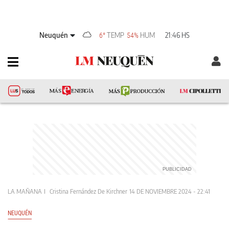
Neuquén
TEMP
HUM
21:46 HS
6°
54%
LA MAÑANA
Cristina Fernández De Kirchner
14 DE NOVIEMBRE 2024 - 22:41
NEUQUÉN