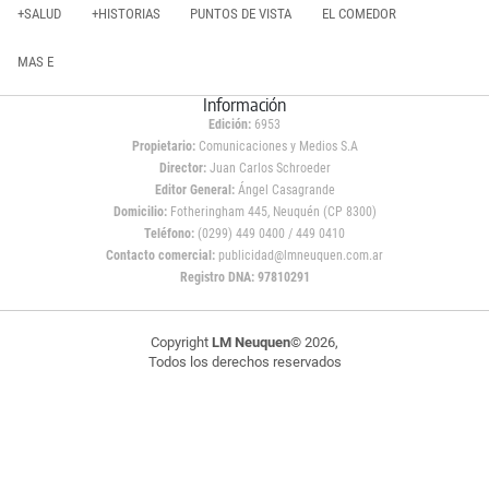
+SALUD
+HISTORIAS
PUNTOS DE VISTA
EL COMEDOR
MAS E
Información
Edición:
6953
Propietario:
Comunicaciones y Medios S.A
Director:
Juan Carlos Schroeder
Editor General:
Ángel Casagrande
Domicilio:
Fotheringham 445, Neuquén (CP 8300)
Teléfono:
(0299) 449 0400 / 449 0410
Contacto comercial:
publicidad@lmneuquen.com.ar
Registro DNA: 97810291
Copyright
LM Neuquen
© 2026,
Todos los derechos reservados