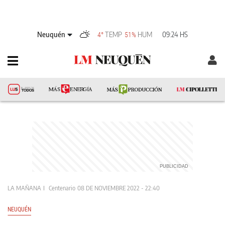
Neuquén
TEMP
HUM
09:24 HS
4°
51%
LA MAÑANA
Centenario
08 DE NOVIEMBRE 2022 - 22:40
NEUQUÉN