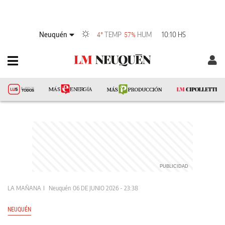
Neuquén
TEMP
HUM
10:10 HS
4°
57%
LA MAÑANA
Neuquén
06 DE JUNIO 2026 - 23:38
NEUQUÉN