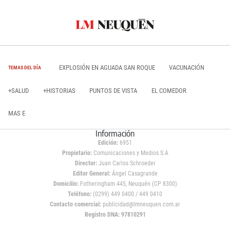
EXPLOSIÓN EN AGUADA SAN ROQUE
VACUNACIÓN
TEMAS DEL DÍA
+SALUD
+HISTORIAS
PUNTOS DE VISTA
EL COMEDOR
MAS E
Información
Edición:
6951
Propietario:
Comunicaciones y Medios S.A
Director:
Juan Carlos Schroeder
Editor General:
Ángel Casagrande
Domicilio:
Fotheringham 445, Neuquén (CP 8300)
Teléfono:
(0299) 449 0400 / 449 0410
Contacto comercial:
publicidad@lmneuquen.com.ar
Registro DNA: 97810291