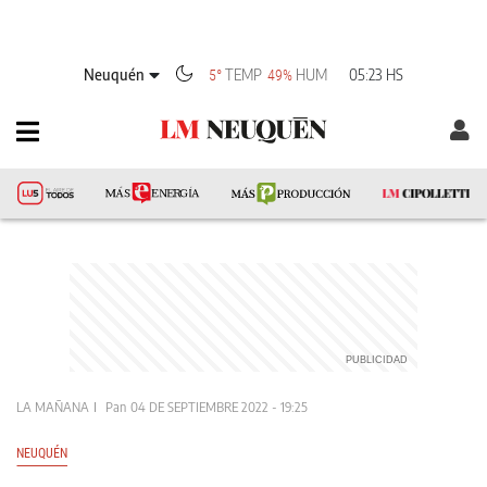
Neuquén
TEMP
HUM
05:23 HS
5°
49%
LA MAÑANA
Pan
04 DE SEPTIEMBRE 2022 - 19:25
NEUQUÉN