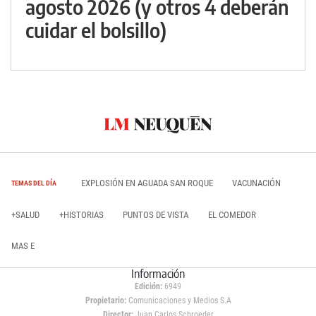
agosto 2026 (y otros 4 deberán
cuidar el bolsillo)
EXPLOSIÓN EN AGUADA SAN ROQUE
VACUNACIÓN
TEMAS DEL DÍA
+SALUD
+HISTORIAS
PUNTOS DE VISTA
EL COMEDOR
MAS E
Información
Edición:
6949
Propietario:
Comunicaciones y Medios S.A
Director:
Juan Carlos Schroeder