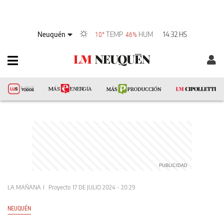
Neuquén
TEMP
HUM
14:32 HS
10°
46%
LA MAÑANA
Proyecto
17 DE JULIO 2024 - 20:29
NEUQUÉN