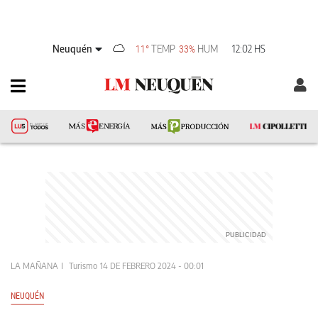
Neuquén
TEMP
HUM
12:02 HS
11°
33%
LA MAÑANA
Turismo
14 DE FEBRERO 2024 - 00:01
NEUQUÉN