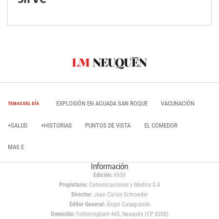
EXPLOSIÓN EN AGUADA SAN ROQUE
VACUNACIÓN
TEMAS DEL DÍA
+SALUD
+HISTORIAS
PUNTOS DE VISTA
EL COMEDOR
MAS E
Información
Edición:
6950
Propietario:
Comunicaciones y Medios S.A
Director:
Juan Carlos Schroeder
Editor General:
Ángel Casagrande
Domicilio:
Fotheringham 445, Neuquén (CP 8300)