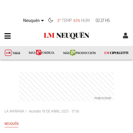
Neuquén
TEMP
HUM
02:27 HS
3°
65%
LA MAÑANA
Incendio
19 DE ABRIL 2025 - 17:56
NEUQUÉN