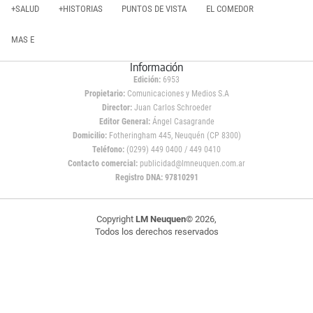
+SALUD
+HISTORIAS
PUNTOS DE VISTA
EL COMEDOR
MAS E
Información
Edición:
6953
Propietario:
Comunicaciones y Medios S.A
Director:
Juan Carlos Schroeder
Editor General:
Ángel Casagrande
Domicilio:
Fotheringham 445, Neuquén (CP 8300)
Teléfono:
(0299) 449 0400 / 449 0410
Contacto comercial:
publicidad@lmneuquen.com.ar
Registro DNA: 97810291
Copyright
LM Neuquen
© 2026,
Todos los derechos reservados