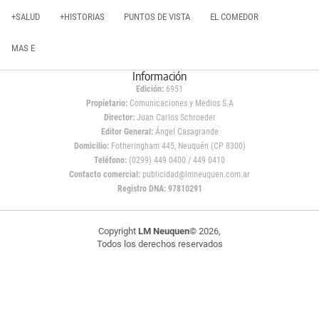
+SALUD
+HISTORIAS
PUNTOS DE VISTA
EL COMEDOR
MAS E
Información
Edición:
6951
Propietario:
Comunicaciones y Medios S.A
Director:
Juan Carlos Schroeder
Editor General:
Ángel Casagrande
Domicilio:
Fotheringham 445, Neuquén (CP 8300)
Teléfono:
(0299) 449 0400 / 449 0410
Contacto comercial:
publicidad@lmneuquen.com.ar
Registro DNA: 97810291
Copyright
LM Neuquen
© 2026,
Todos los derechos reservados