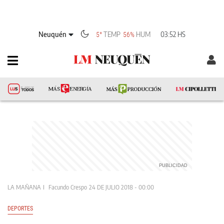
Neuquén
TEMP
HUM
03:52 HS
5°
56%
LA MAÑANA
Facundo Crespo
24 DE JULIO 2018 - 00:00
DEPORTES