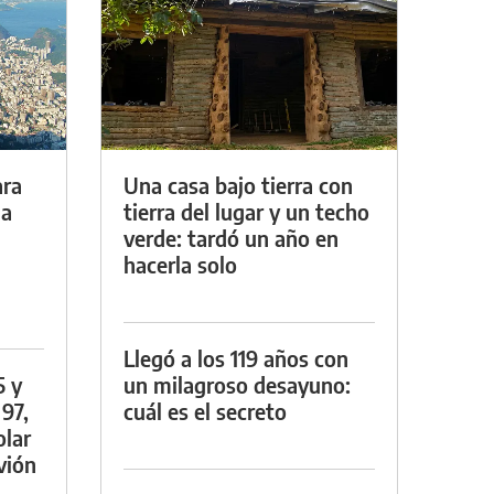
ara
Una casa bajo tierra con
da
tierra del lugar y un techo
verde: tardó un año en
hacerla solo
Llegó a los 119 años con
5 y
un milagroso desayuno:
 97,
cuál es el secreto
olar
vión