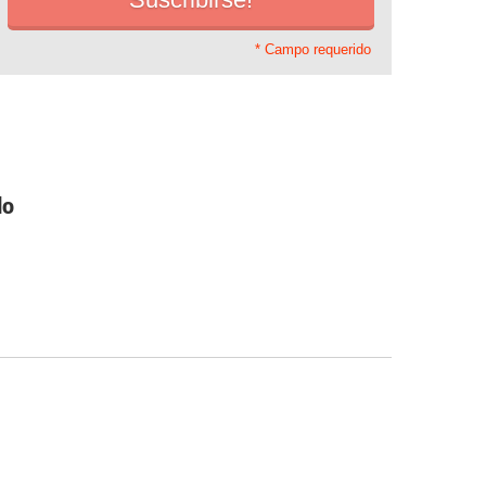
* Campo requerido
do