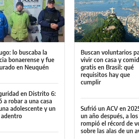
ugo: lo buscaba la
Buscan voluntarios p
icia bonaerense y fue
vivir con casa y comi
urado en Neuquén
gratis en Brasil: qué
requisitos hay que
cumplir
guridad en Distrito 6:
ó a robar a una casa
una adolescente y un
Sufrió un ACV en 202
 adentro
un año después, a los
rompió el récord de v
sobre las alas de un a