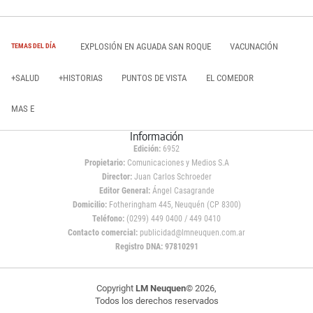
EXPLOSIÓN EN AGUADA SAN ROQUE
VACUNACIÓN
TEMAS DEL DÍA
+SALUD
+HISTORIAS
PUNTOS DE VISTA
EL COMEDOR
MAS E
Información
Edición:
6952
Propietario:
Comunicaciones y Medios S.A
Director:
Juan Carlos Schroeder
Editor General:
Ángel Casagrande
Domicilio:
Fotheringham 445, Neuquén (CP 8300)
Teléfono:
(0299) 449 0400 / 449 0410
Contacto comercial:
publicidad@lmneuquen.com.ar
Registro DNA: 97810291
Copyright
LM Neuquen
© 2026,
Todos los derechos reservados