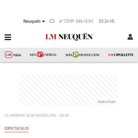
Neuquén
TEMP
HUM
03:24 HS
4°
59%
LA MAÑANA
16 DE MARZO 2014 - 00:00
ESPECTÁCULOS