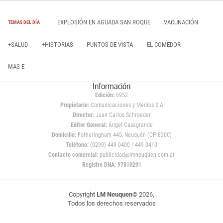
EXPLOSIÓN EN AGUADA SAN ROQUE
VACUNACIÓN
TEMAS DEL DÍA
+SALUD
+HISTORIAS
PUNTOS DE VISTA
EL COMEDOR
MAS E
Información
Edición:
6952
Propietario:
Comunicaciones y Medios S.A
Director:
Juan Carlos Schroeder
Editor General:
Ángel Casagrande
Domicilio:
Fotheringham 445, Neuquén (CP 8300)
Teléfono:
(0299) 449 0400 / 449 0410
Contacto comercial:
publicidad@lmneuquen.com.ar
Registro DNA: 97810291
Copyright
LM Neuquen
© 2026,
Todos los derechos reservados