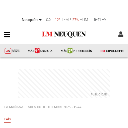
Neuquén
TEMP
HUM
16:11 HS
12°
27%
LA MAÑANA
ARCA
06 DE DICIEMBRE 2025 - 15:44
PAÍS