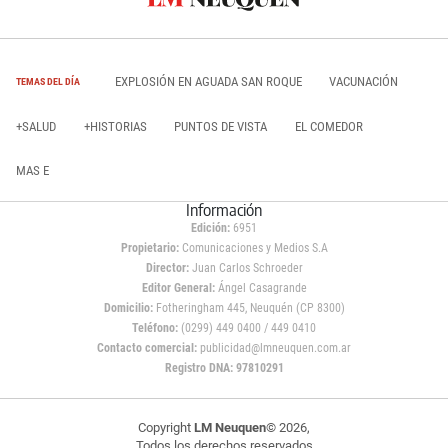
EXPLOSIÓN EN AGUADA SAN ROQUE
VACUNACIÓN
TEMAS DEL DÍA
+SALUD
+HISTORIAS
PUNTOS DE VISTA
EL COMEDOR
MAS E
Información
Edición:
6951
Propietario:
Comunicaciones y Medios S.A
Director:
Juan Carlos Schroeder
Editor General:
Ángel Casagrande
Domicilio:
Fotheringham 445, Neuquén (CP 8300)
Teléfono:
(0299) 449 0400 / 449 0410
Contacto comercial:
publicidad@lmneuquen.com.ar
Registro DNA: 97810291
Copyright
LM Neuquen
© 2026,
Todos los derechos reservados