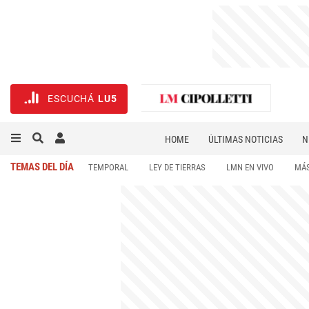
ESCUCHÁ
LU5
HOME
ÚLTIMAS NOTICIAS
N
NECROLÓGICAS
DEPORTES
TEMAS DEL DÍA
TEMPORAL
LEY DE TIERRAS
LMN EN VIVO
MÁS