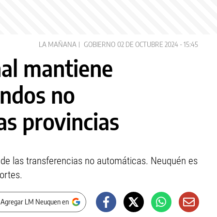
LA MAÑANA
GOBIERNO
02 DE OCTUBRE 2024 - 15:45
nal mantiene
ondos no
as provincias
 de las transferencias no automáticas. Neuquén es
ortes.
 Agregar LM Neuquen en