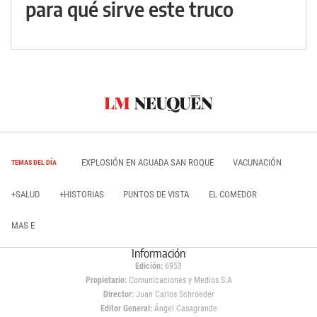
para qué sirve este truco
EXPLOSIÓN EN AGUADA SAN ROQUE
VACUNACIÓN
TEMAS DEL DÍA
+SALUD
+HISTORIAS
PUNTOS DE VISTA
EL COMEDOR
MAS E
Información
Edición:
6953
Propietario:
Comunicaciones y Medios S.A
Director:
Juan Carlos Schroeder
Editor General:
Ángel Casagrande