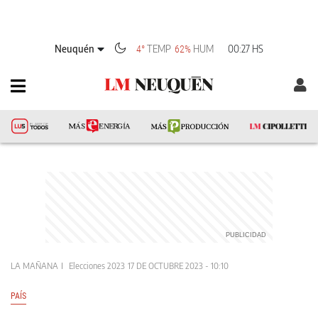
Neuquén
TEMP
HUM
00:27 HS
4°
62%
LA MAÑANA
Elecciones 2023
17 DE OCTUBRE 2023 - 10:10
PAÍS