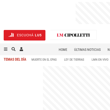
ESCUCHÁ
LU5
HOME
ÚLTIMAS NOTICIAS
N
NECROLÓGICAS
DEPORTES
TEMAS DEL DÍA
MUERTE EN EL EPAS
LEY DE TIERRAS
LMN EN VIVO