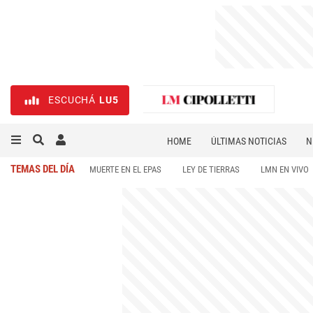
ESCUCHÁ
LU5
HOME
ÚLTIMAS NOTICIAS
N
NECROLÓGICAS
DEPORTES
TEMAS DEL DÍA
MUERTE EN EL EPAS
LEY DE TIERRAS
LMN EN VIVO