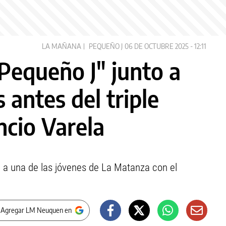
LA MAÑANA
PEQUEÑO J
06 DE OCTUBRE 2025 - 12:11
Pequeño J" junto a
 antes del triple
ncio Varela
a a una de las jóvenes de La Matanza con el
 Agregar LM Neuquen en