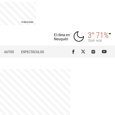
3°
71%
El clima en
Neuquén
TEMP
HUM
AUTOS
ESPECTÁCULOS