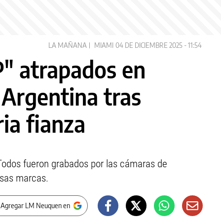
LA MAÑANA
MIAMI
04 DE DICIEMBRE 2025 - 11:54
" atrapados en
 Argentina tras
ia fianza
 Todos fueron grabados por las cámaras de
osas marcas.
 Agregar LM Neuquen en