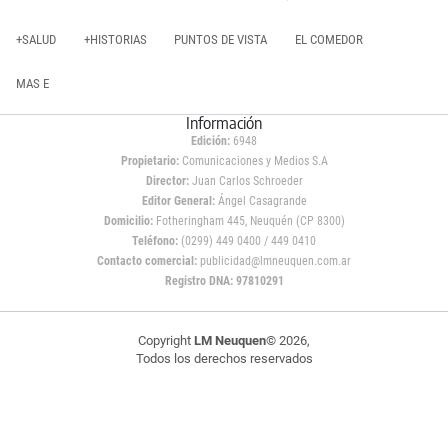
+SALUD
+HISTORIAS
PUNTOS DE VISTA
EL COMEDOR
MAS E
Información
Edición:
6948
Propietario:
Comunicaciones y Medios S.A
Director:
Juan Carlos Schroeder
Editor General:
Ángel Casagrande
Domicilio:
Fotheringham 445, Neuquén (CP 8300)
Teléfono:
(0299) 449 0400 / 449 0410
Contacto comercial:
publicidad@lmneuquen.com.ar
Registro DNA: 97810291
Copyright
LM Neuquen
© 2026,
Todos los derechos reservados