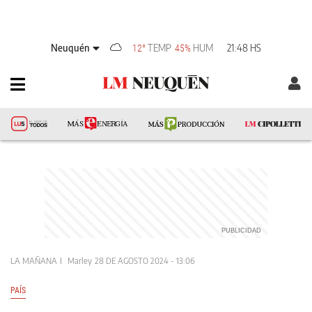
Neuquén
TEMP
HUM
21:48 HS
12°
45%
LA MAÑANA
Marley
28 DE AGOSTO 2024 - 13:06
PAÍS