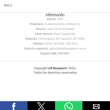
MAS E
Información
Edición:
6949
Propietario:
Comunicaciones y Medios S.A
Director:
Juan Carlos Schroeder
Editor General:
Ángel Casagrande
Domicilio:
Fotheringham 445, Neuquén (CP 8300)
Teléfono:
(0299) 449 0400 / 449 0410
Contacto comercial:
publicidad@lmneuquen.com.ar
Registro DNA: 97810291
Copyright
LM Neuquen
© 2026,
Todos los derechos reservados