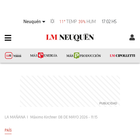
Neuquén
TEMP
HUM
17:02 HS
11°
39%
LA MAÑANA
Máximo Kirchner
08 DE MAYO 2026 - 11:15
PAÍS