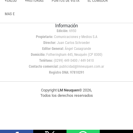
+SALUD
+HISTORIAS
PUNTOS DE VISTA
EL COMEDOR
MAS E
Información
Edición:
6950
Propietario:
Comunicaciones y Medios S.A
Director:
Juan Carlos Schroeder
Editor General:
Ángel Casagrande
Domicilio:
Fotheringham 445, Neuquén (CP 8300)
Teléfono:
(0299) 449 0400 / 449 0410
Contacto comercial:
publicidad@lmneuquen.com.ar
Registro DNA: 97810291
Copyright
LM Neuquen
© 2026,
Todos los derechos reservados