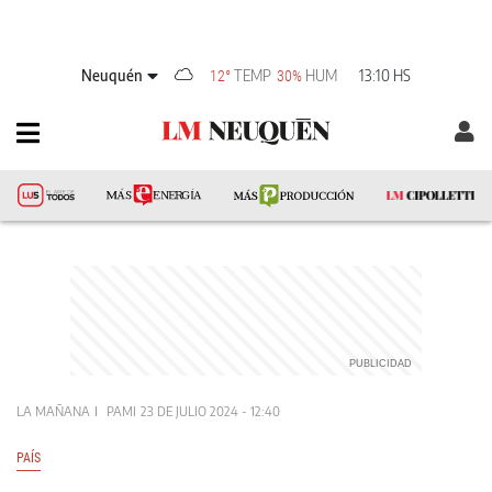
Neuquén
TEMP
HUM
13:10 HS
12°
30%
LA MAÑANA
PAMI
23 DE JULIO 2024 - 12:40
PAÍS