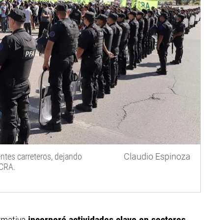
entes carreteros, dejando
Claudio Espinoza
OCRA.
rmativa
incorporó actividades clave en sectores