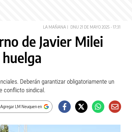
LA MAÑANA
DNU
21 DE MAYO 2025 - 17:31
no de Javier Milei
a huelga
senciales. Deberán garantizar obligatoriamente un
conflicto sindical.
 Agregar LM Neuquen en