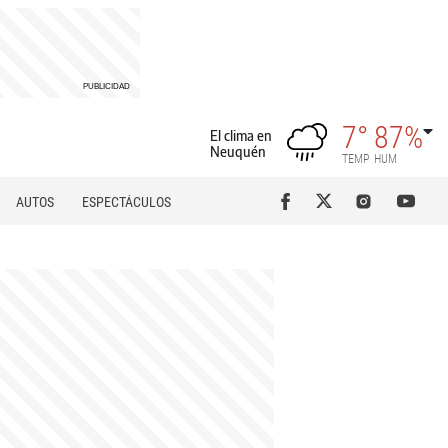
7°
87%
El clima en
Neuquén
TEMP
HUM
AUTOS
ESPECTÁCULOS