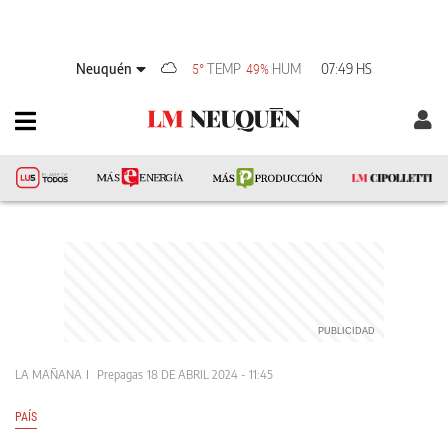
Neuquén
TEMP
HUM
07:49 HS
5°
49%
LA MAÑANA
Prepagas
18 DE ABRIL 2024 - 11:45
PAÍS