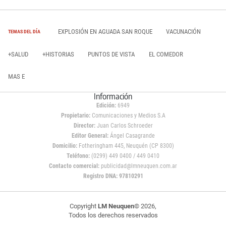
EXPLOSIÓN EN AGUADA SAN ROQUE
VACUNACIÓN
TEMAS DEL DÍA
+SALUD
+HISTORIAS
PUNTOS DE VISTA
EL COMEDOR
MAS E
Información
Edición:
6949
Propietario:
Comunicaciones y Medios S.A
Director:
Juan Carlos Schroeder
Editor General:
Ángel Casagrande
Domicilio:
Fotheringham 445, Neuquén (CP 8300)
Teléfono:
(0299) 449 0400 / 449 0410
Contacto comercial:
publicidad@lmneuquen.com.ar
Registro DNA: 97810291
Copyright
LM Neuquen
© 2026,
Todos los derechos reservados