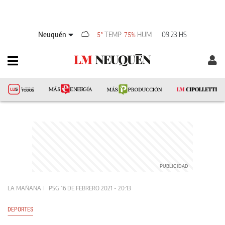
Neuquén
TEMP
HUM
09:23 HS
5°
75%
LA MAÑANA
PSG
16 DE FEBRERO 2021 - 20:13
DEPORTES